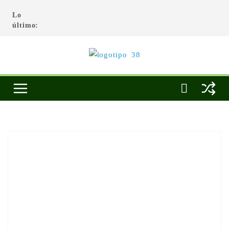
Lo
último: