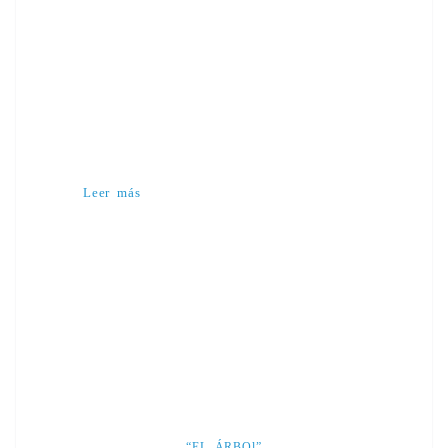
Leer más
“EL ÁRBOl”