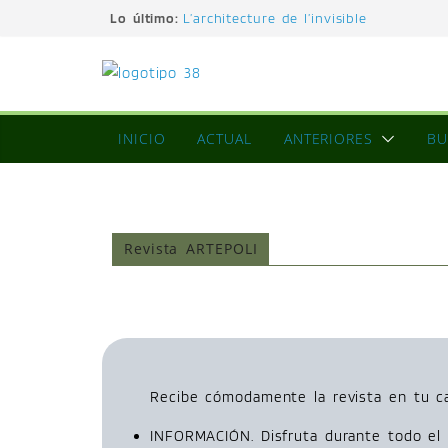
Lo último:
L’architecture de l’invisible
El pintor, la pintura y su interpretaci
La Roldana: el descanso imposible de
excepcional
Utopías de un viajero
Blanca Beatriz Caraballo o el ascenso
INICIO
ACTUAL
ANTERIORES
BU
Revista ARTEPOLI
Recibe cómodamente la revista en tu ca
INFORMACIÓN. Disfruta durante todo el