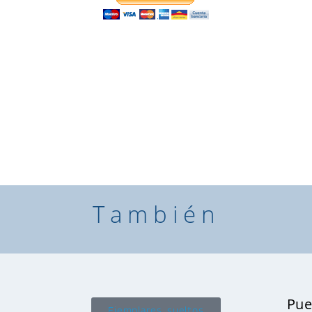
También
Pue
Ejemplares sueltos