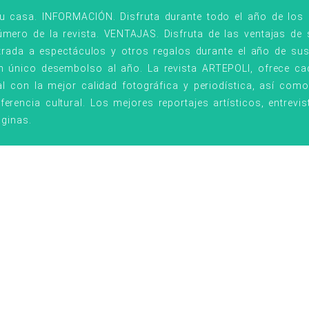
ar informado nunca fue tan fácil. Compra de forma rápida y se
u casa. INFORMACIÓN. Disfruta durante todo el año de los c
mero de la revista. VENTAJAS. Disfruta de las ventajas de
SUSCRÍBETE AHORA
entrada a espectáculos y otros regalos durante el año de su
n único desembolso al año. La revista ARTEPOLI, ofrece ca
al con la mejor calidad fotográfica y periodística, así com
rencia cultural. Los mejores reportajes artísticos, entrevis
áginas.