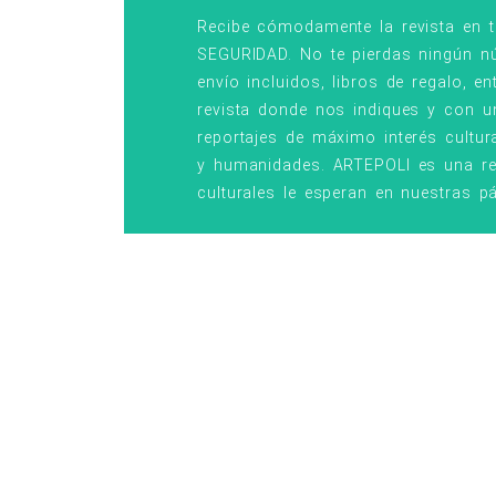
Est
Recibe cómodamente la revista en t
SEGURIDAD. No te pierdas ningún nú
envío incluidos, libros de regalo, 
revista donde nos indiques y con u
reportajes de máximo interés cultur
y humanidades. ARTEPOLI es una refe
culturales le esperan en nuestras p