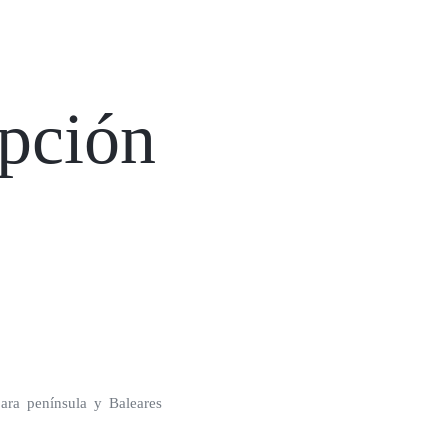
ipción
ara península y Baleares