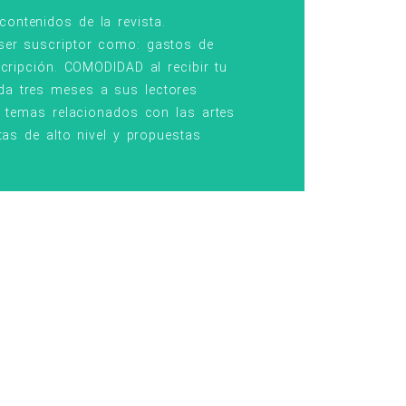
gura
ontenidos de la revista.
 ser suscriptor como: gastos de
scripción. COMODIDAD al recibir tu
da tres meses a sus lectores
o temas relacionados con las artes
tas de alto nivel y propuestas