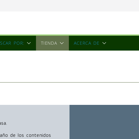
ón
 una escultora
 de la conciencia
SCAR POR:
TIENDA
ACERCA DE
sa.
 año de los contenidos