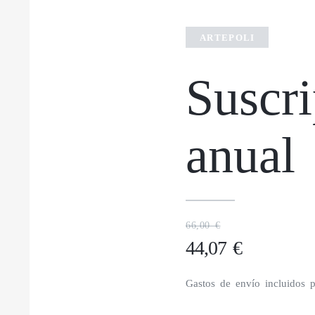
ARTEPOLI
Suscr
anual
66,00 €
44,07 €
Gastos de envío incluidos p