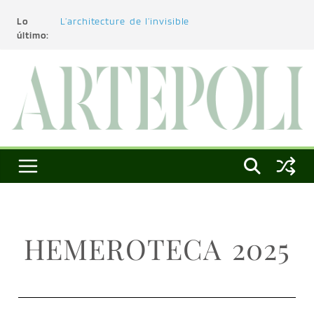
Lo
L’architecture de l’invisible
último:
El pintor, la pintura y su interpretación
La Roldana: el descanso imposible de una
escultora excepcional
Utopías de un viajero
Blanca Beatriz Caraballo o el ascenso de la
conciencia
HEMEROTECA 2025