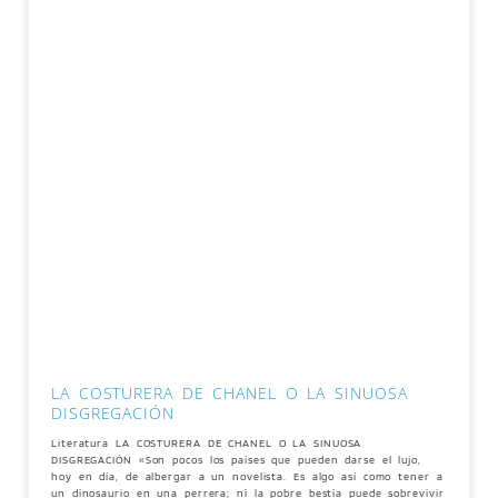
LA COSTURERA DE CHANEL O LA SINUOSA
DISGREGACIÓN
Literatura LA COSTURERA DE CHANEL O LA SINUOSA
DISGREGACIÓN «Son pocos los países que pueden darse el lujo,
hoy en día, de albergar a un novelista. Es algo así como tener a
un dinosaurio en una perrera; ni la pobre bestia puede sobrevivir