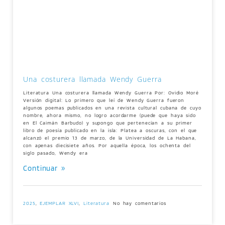
Una costurera llamada Wendy Guerra
Literatura Una costurera llamada Wendy Guerra Por: Ovidio Moré
Versión digital: Lo primero que leí de Wendy Guerra fueron
algunos poemas publicados en una revista cultural cubana de cuyo
nombre, ahora mismo, no logro acordarme (puede que haya sido
en El Caimán Barbudo) y supongo que pertenecían a su primer
libro de poesía publicado en la isla: Platea a oscuras, con el que
alcanzó el premio 13 de marzo, de la Universidad de La Habana,
con apenas diecisiete años. Por aquella época, los ochenta del
siglo pasado, Wendy era
Continuar »
2025
,
EJEMPLAR XLVI
,
Literatura
No hay comentarios