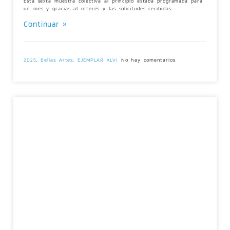
Esta sexta muestra colectiva al principio estaba programada para
un mes y gracias al interés y las solicitudes recibidas
Continuar »
2025
,
Bellas Artes
,
EJEMPLAR XLVI
No hay comentarios