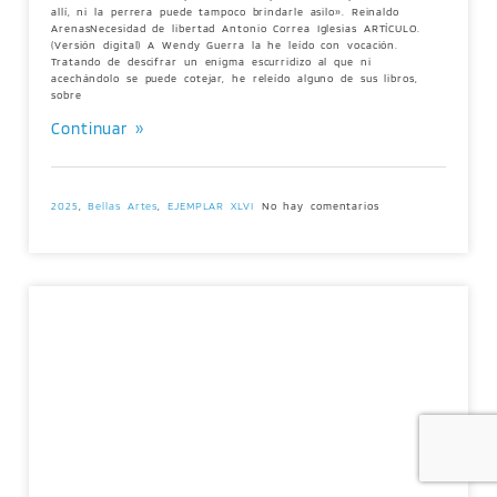
allí, ni la perrera puede tampoco brindarle asilo». Reinaldo
ArenasNecesidad de libertad Antonio Correa Iglesias ARTÍCULO.
(Versión digital) A Wendy Guerra la he leído con vocación.
Tratando de descifrar un enigma escurridizo al que ni
acechándolo se puede cotejar, he releído alguno de sus libros,
sobre
Continuar »
2025
,
Bellas Artes
,
EJEMPLAR XLVI
No hay comentarios