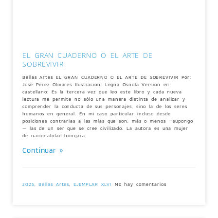
EL GRAN CUADERNO O EL ARTE DE
SOBREVIVIR
Bellas Artes EL GRAN CUADERNO O EL ARTE DE SOBREVIVIR Por:
José Pérez Olivares Ilustración: Legna Osnola Versión en
castellano: Es la tercera vez que leo este libro y cada nueva
lectura me permite no sólo una manera distinta de analizar y
comprender la conducta de sus personajes, sino la de los seres
humanos en general. En mi caso particular incluso desde
posiciones contrarias a las mías que son, más o menos —supongo
— las de un ser que se cree civilizado. La autora es una mujer
de nacionalidad húngara.
Continuar »
2025
,
Bellas Artes
,
EJEMPLAR XLVI
No hay comentarios