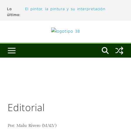
Lo
El pintor, la pintura y su interpretación
último:
La Roldana: el descanso imposible de una
escultora excepcional
Utopías de un viajero
Blanca Beatriz Caraballo o el ascenso de la
conciencia
L’architecture de l’invisible
Editorial
Por: Malu Rivero (MALV)