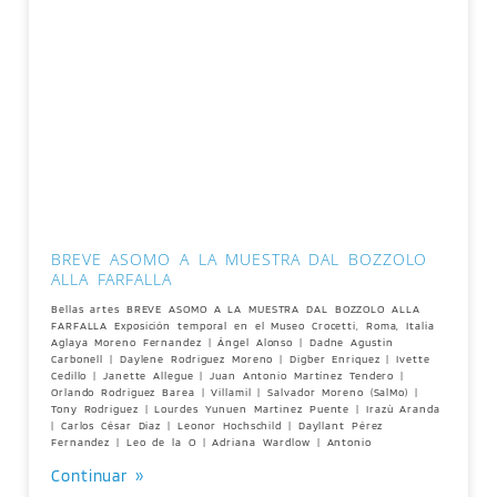
BREVE ASOMO A LA MUESTRA DAL BOZZOLO
ALLA FARFALLA
Bellas artes BREVE ASOMO A LA MUESTRA DAL BOZZOLO ALLA
FARFALLA Exposición temporal en el Museo Crocetti, Roma, Italia
Aglaya Moreno Fernandez | Ángel Alonso | Dadne Agustin
Carbonell | Daylene Rodriguez Moreno | Digber Enriquez | Ivette
Cedillo | Janette Allegue | Juan Antonio Martínez Tendero |
Orlando Rodriguez Barea | Villamil | Salvador Moreno (SalMo) |
Tony Rodriguez | Lourdes Yunuen Martinez Puente | Irazù Aranda
| Carlos César Diaz | Leonor Hochschild | Dayllant Pérez
Fernandez | Leo de la O | Adriana Wardlow | Antonio
Continuar »