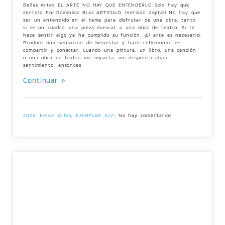
Bellas Artes EL ARTE NO HAY QUE ENTENDERLO Solo hay que
sentirlo Por:Dominika Bras ARTÍCULO. (Versión digital) No hay que
ser un entendido en el tema para disfrutar de una obra, tanto
si es un cuadro, una pieza musical, o una obra de teatro. Si te
hace sentir algo ya ha cumplido su función. ¡El arte es necesario!
Produce una sensación de bienestar y hace reflexionar: es
compartir y conectar. Cuando una pintura, un libro, una canción
o una obra de teatro me impacta, me despierta algún
sentimiento, entonces
Continuar »
2025
,
Bellas Artes
,
EJEMPLAR XLVI
No hay comentarios