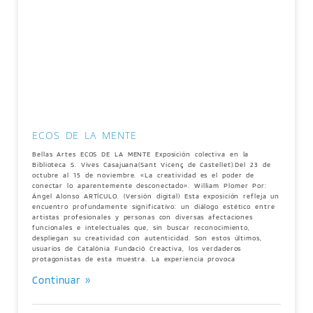
ECOS DE LA MENTE
Bellas Artes ECOS DE LA MENTE Exposición colectiva en la
Biblioteca S. Vives Casajuana(Sant Vicenç de Castellet).Del 23 de
octubre al 15 de noviembre. «La creatividad es el poder de
conectar lo aparentemente desconectado». William Plomer Por:
Ángel Alonso ARTÍCULO. (Versión digital) Esta exposición refleja un
encuentro profundamente significativo: un diálogo estético entre
artistas profesionales y personas con diversas afectaciones
funcionales e intelectuales que, sin buscar reconocimiento,
despliegan su creatividad con autenticidad. Son estos últimos,
usuarios de Catalònia Fundació Creactiva, los verdaderos
protagonistas de esta muestra. La experiencia provoca
Continuar »