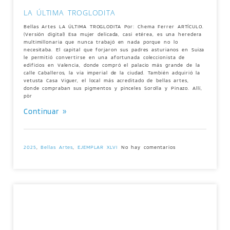
LA ÚLTIMA TROGLODITA
Bellas Artes LA ÚLTIMA TROGLODITA Por: Chema Ferrer ARTÍCULO.
(Versión digital) Esa mujer delicada, casi etérea, es una heredera
multimillonaria que nunca trabajó en nada porque no lo
necesitaba. El capital que forjaron sus padres asturianos en Suiza
le permitió convertirse en una afortunada coleccionista de
edificios en Valencia, donde compró el palacio más grande de la
calle Caballeros, la vía imperial de la ciudad. También adquirió la
vetusta Casa Viguer, el local más acreditado de bellas artes,
donde compraban sus pigmentos y pinceles Sorolla y Pinazo. Allí,
pòr
Continuar »
2025
,
Bellas Artes
,
EJEMPLAR XLVI
No hay comentarios