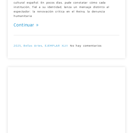
cultural español. En pocos días, pude constatar cómo cada
institución, fiel a su identidad, lanza un mensaje distinto al
espectador: la renovación crítica en el Reina, la denuncia
humanitaria
Continuar »
2025
,
Bellas Artes
,
EJEMPLAR XLVI
No hay comentarios