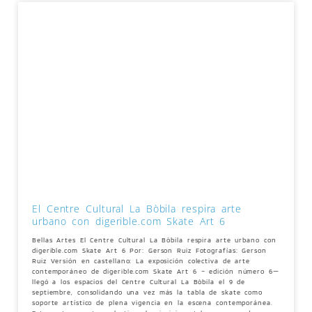
El Centre Cultural La Bòbila respira arte
urbano con digerible.com Skate Art 6
Bellas Artes El Centre Cultural La Bòbila respira arte urbano con
digerible.com Skate Art 6 Por: Gerson Ruiz Fotografías: Gerson
Ruiz Versión en castellano: La exposición colectiva de arte
contemporáneo de digerible.com Skate Art 6 – edición número 6—
llegó a los espacios del Centre Cultural La Bòbila el 9 de
septiembre, consolidando una vez más la tabla de skate como
soporte artístico de plena vigencia en la escena contemporánea.