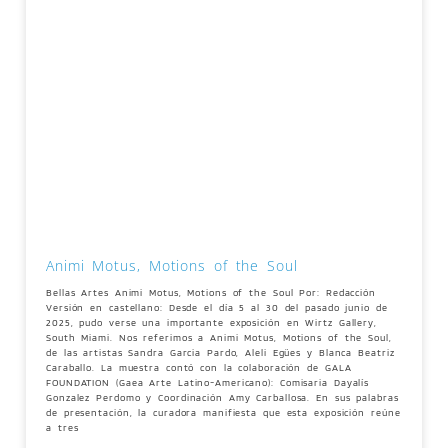
Animi Motus, Motions of the Soul
Bellas Artes Animi Motus, Motions of the Soul Por: Redacción
Versión en castellano: Desde el día 5 al 30 del pasado junio de
2025, pudo verse una importante exposición en Wirtz Gallery,
South Miami. Nos referimos a Animi Motus, Motions of the Soul,
de las artistas Sandra Garcia Pardo, Aleli Egües y Blanca Beatriz
Caraballo. La muestra contó con la colaboración de GALA
FOUNDATION (Gaea Arte Latino-Americano): Comisaria Dayalís
Gonzalez Perdomo y Coordinación Amy Carballosa. En sus palabras
de presentación, la curadora manifiesta que esta exposición reúne
a tres