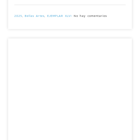
2025
,
Bellas Artes
,
EJEMPLAR XLVI
No hay comentarios