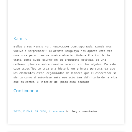
Kancis
Bellas artes Kancis Por: REDACCIÓN Contraportada: Kancis nos
vuelve a sorprender!!! El artista uruguayo nos aporta esta vez
una obra para nuestra contracubierta titulada The Lunch. Se
trata, como suele ocurrir en su propuesta estética, de una
reflexión plástica sobre nuestra relación con los objetos. En este
caso específico se crea una historia en primera persona, ya que
los elementos están organizados de manera que el espectador se
sienta como si estuviese ante ese acto tan definitorio de la vida
que es comer. El interior del plato está ocupado
Continuar »
2025
,
EJEMPLAR XLVI
,
Literatura
No hay comentarios