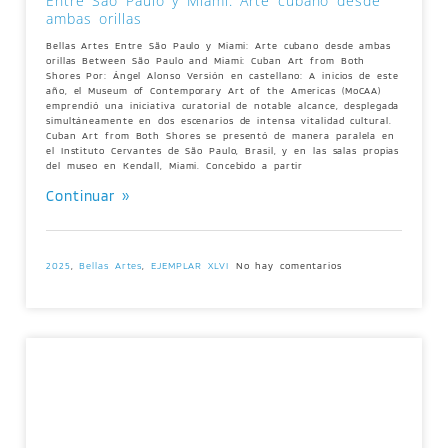
Entre São Paulo y Miami: Arte cubano desde
ambas orillas
Bellas Artes Entre São Paulo y Miami: Arte cubano desde ambas
orillas Between São Paulo and Miami: Cuban Art from Both
Shores Por: Ángel Alonso Versión en castellano: A inicios de este
año, el Museum of Contemporary Art of the Americas (MoCAA)
emprendió una iniciativa curatorial de notable alcance, desplegada
simultáneamente en dos escenarios de intensa vitalidad cultural.
Cuban Art from Both Shores se presentó de manera paralela en
el Instituto Cervantes de São Paulo, Brasil, y en las salas propias
del museo en Kendall, Miami. Concebido a partir
Continuar »
2025
,
Bellas Artes
,
EJEMPLAR XLVI
No hay comentarios