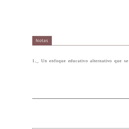
Notas
1._ Un enfoque educativo alternativo que se 
Montse Brugué Medardo.
Arcadi Ballester nenaige
Mujer miran
Tania 