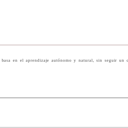
basa en el aprendizaje autónomo y natural, sin seguir un cu
s.
do el mar
Castellví Puig.
I have seen the land beyond (Cabrera).
. Fotopolímero, aguatinta y tinta charbonnel sob
Confianza.
Óleo sobre lienzo. 100 x 73 cm 
Acrílico sobre l