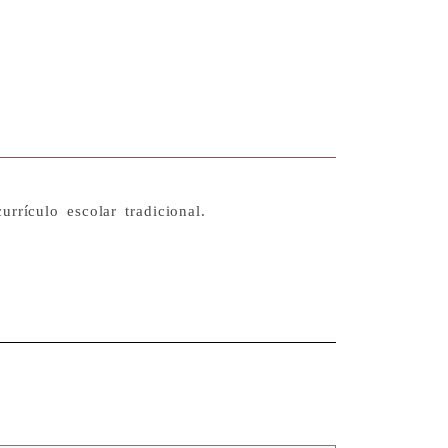
rrículo escolar tradicional.
re papel hahnemühle. 49 x 39 cm / 2018
/ 2024
ienzo.125 x 95 cm / 2024