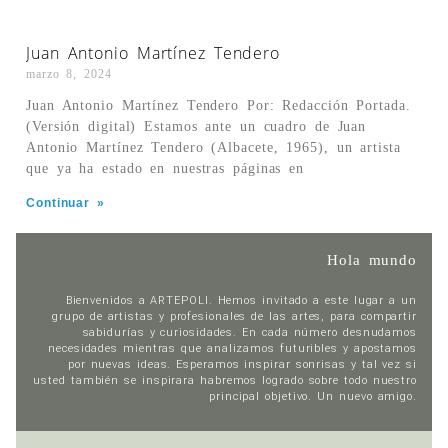
Juan Antonio Martínez Tendero
marzo 8, 2024
Juan Antonio Martínez Tendero Por: Redacción Portada.
(Versión digital) Estamos ante un cuadro de Juan
Antonio Martínez Tendero (Albacete, 1965), un artista
que ya ha estado en nuestras páginas en
Continuar »
Hola mundo
Bienvenidos a ARTEPOLI. Hemos invitado a este lugar a un
grupo de artistas y profesionales de las artes, para compartir
sabidurías y curiosidades. En cada número desnudamos
necesidades mientras que analizamos futuribles y apostamos
por nuevas ideas. Esperamos inspirar sonrisas y tal vez si
usted también se inspirara habremos logrado sobre todo nuestro
principal objetivo. Un nuevo amigo.