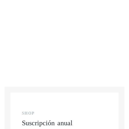
BELLAS ARTES
EJEMPLAR XLIII
FERIAS
DE ZANZIBAR A CARRER MONTAÑA
SHOP
Suscripción anual