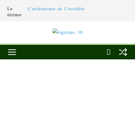
Lo
L’architecture de l’invisible
último:
El pintor, la pintura y su interpretación
La Roldana: el descanso imposible de una
escultora excepcional
Utopías de un viajero
Blanca Beatriz Caraballo o el ascenso de la
conciencia