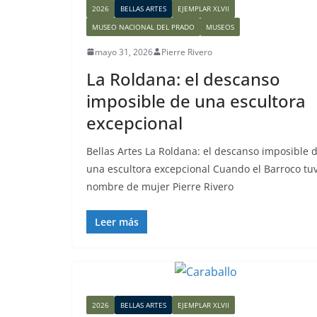
2026
BELLAS ARTES
EJEMPLAR XLVII
MUSEO NACIONAL DEL PRADO
MUSEOS
mayo 31, 2026
Pierre Rivero
La Roldana: el descanso
imposible de una escultora
excepcional
Bellas Artes La Roldana: el descanso imposible 
una escultora excepcional Cuando el Barroco tu
nombre de mujer Pierre Rivero
Leer más
2026
BELLAS ARTES
EJEMPLAR XLVII