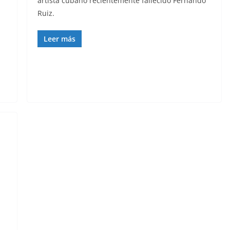
artista cubano recientemente fallecido Fernando
Ruiz.
Leer más