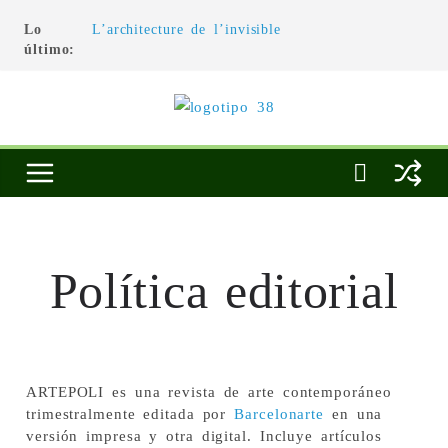
Lo
L’architecture de l’invisible
último:
El pintor, la pintura y su interpretación
La Roldana: el descanso imposible de una
escultora excepcional
Utopías de un viajero
Blanca Beatriz Caraballo o el ascenso de la
conciencia
Política editorial
ARTEPOLI es una revista de arte contemporáneo
trimestralmente editada por
Barcelonarte
en una
versión impresa y otra digital. Incluye artículos