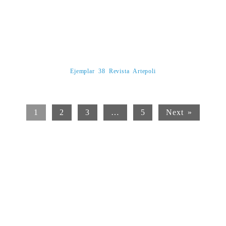
Ejemplar 38 Revista Artepoli
1
2
3
…
5
Next »