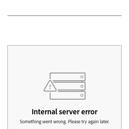
Maruja Mallo.
Sorpresa del trigo.
Óleo sobre
Luis de Francia, el Gran Delfín Nocret, Jean.
Colas del hambre en Gaza, febrero de 2024.
lienzo. 66 x 100 cm. / 1936. Colección
Óleo sobre lienzo. 160 x 119,5 cm /Hacia
particular. Museo Nacional Centro de arte.
Museo Nacional Thyssen-Bornemisza
1668. Madrid, Museo Nacional del Prado
Reina Sofía.