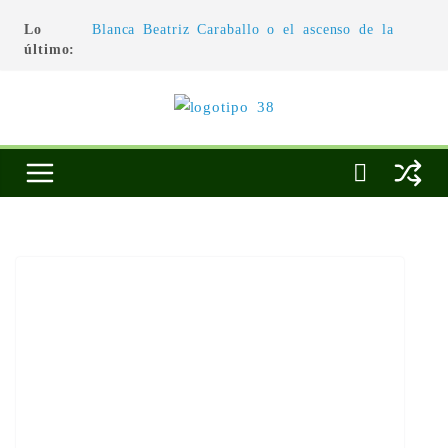
Lo
Blanca Beatriz Caraballo o el ascenso de la
último:
conciencia
L’architecture de l’invisible
El pintor, la pintura y su interpretación
La Roldana: el descanso imposible de una
escultora excepcional
Utopías de un viajero