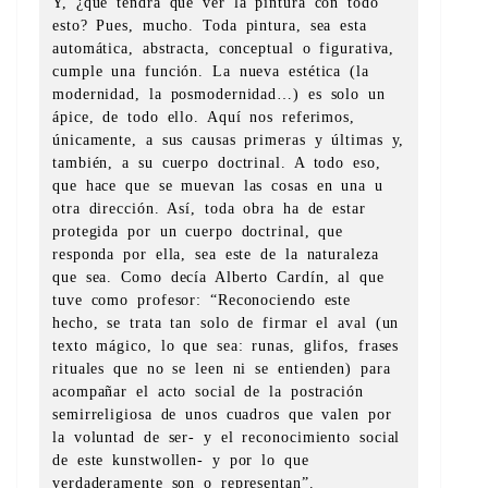
Y, ¿qué tendrá que ver la pintura con todo
esto? Pues, mucho. Toda pintura, sea esta
automática, abstracta, conceptual o figurativa,
cumple una función. La nueva estética (la
modernidad, la posmodernidad…) es solo un
ápice, de todo ello. Aquí nos referimos,
únicamente, a sus causas primeras y últimas y,
también, a su cuerpo doctrinal. A todo eso,
que hace que se muevan las cosas en una u
otra dirección. Así, toda obra ha de estar
protegida por un cuerpo doctrinal, que
responda por ella, sea este de la naturaleza
que sea. Como decía Alberto Cardín, al que
tuve como profesor: “Reconociendo este
hecho, se trata tan solo de firmar el aval (un
texto mágico, lo que sea: runas, glifos, frases
rituales que no se leen ni se entienden) para
acompañar el acto social de la postración
semirreligiosa de unos cuadros que valen por
la voluntad de ser- y el reconocimiento social
de este kunstwollen- y por lo que
verdaderamente son o representan”.