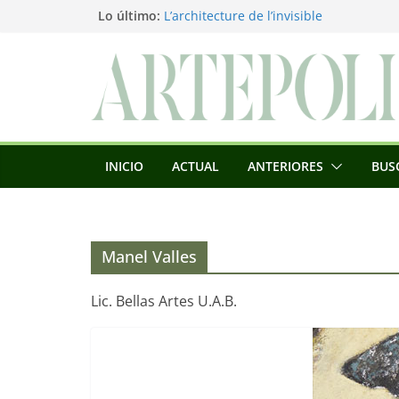
Saltar
Lo último:
L’architecture de l’invisible
El pintor, la pintura y su interpretación
al
La Roldana: el descanso imposible de 
contenido
excepcional
Utopías de un viajero
Blanca Beatriz Caraballo o el ascenso d
INICIO
ACTUAL
ANTERIORES
BUS
Manel Valles
Lic. Bellas Artes U.A.B.