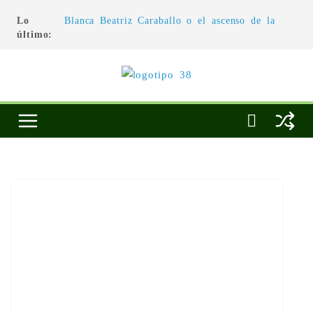
Lo
Blanca Beatriz Caraballo o el ascenso de la
último:
conciencia
L’architecture de l’invisible
El pintor, la pintura y su interpretación
La Roldana: el descanso imposible de una
escultora excepcional
Utopías de un viajero