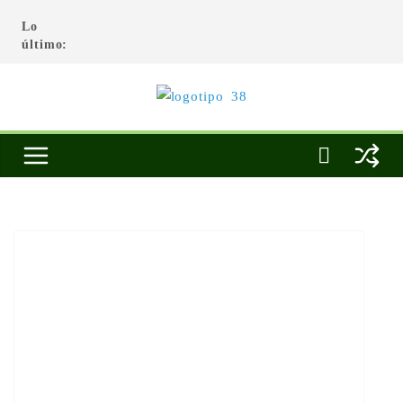
Lo
último: