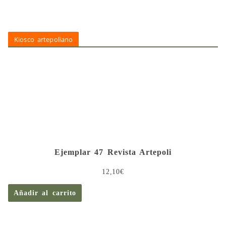
Kiosco artepoliano
Ejemplar 47 Revista Artepoli
12,10
€
Añadir al carrito