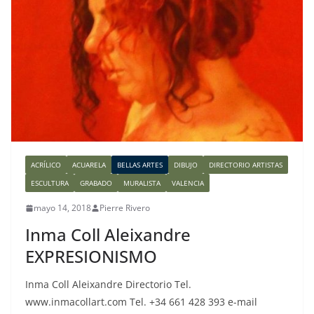
ACRÍLICO
ACUARELA
BELLAS ARTES
DIBUJO
DIRECTORIO ARTISTAS
ESCULTURA
GRABADO
MURALISTA
VALENCIA
mayo 14, 2018
Pierre Rivero
Inma Coll Aleixandre
EXPRESIONISMO
Inma Coll Aleixandre Directorio Tel.
www.inmacollart.com Tel. +34 661 428 393 e-mail