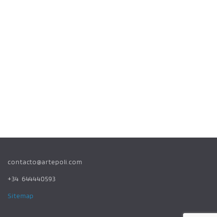
contacto@artepoli.com
+34 644440593
Sitemap