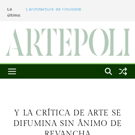
Lo
L’architecture de l’invisible
último:
El pintor, la pintura y su interpretación
La Roldana: el descanso imposible de una
escultora excepcional
Utopías de un viajero
Blanca Beatriz Caraballo o el ascenso de la
conciencia
Y LA CRÍTICA DE ARTE SE
DIFUMINA SIN ÁNIMO DE
REVANCHA