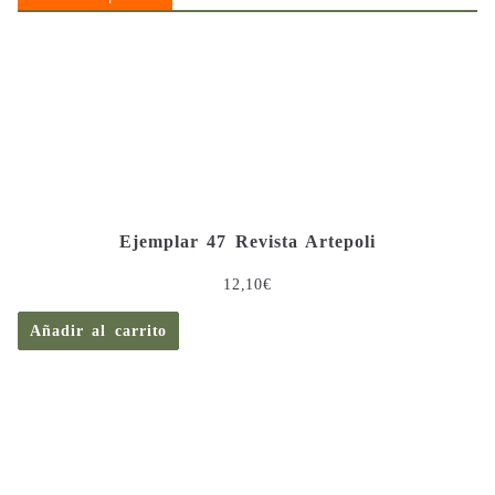
Ejemplar 47 Revista Artepoli
12,10
€
Añadir al carrito