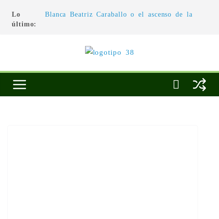
Lo
Blanca Beatriz Caraballo o el ascenso de la
último:
conciencia
L’architecture de l’invisible
El pintor, la pintura y su interpretación
La Roldana: el descanso imposible de una
escultora excepcional
Utopías de un viajero