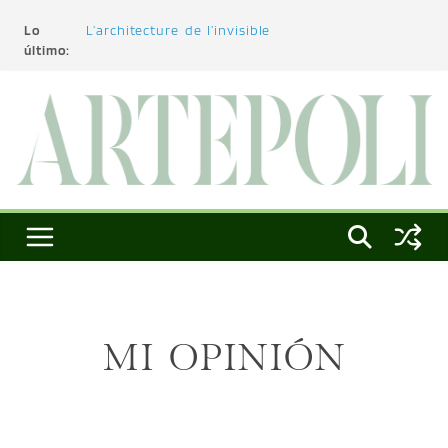
Lo
L’architecture de l’invisible
último:
El pintor, la pintura y su interpretación
La Roldana: el descanso imposible de una
escultora excepcional
Utopías de un viajero
Blanca Beatriz Caraballo o el ascenso de la
conciencia
MI OPINIÓN