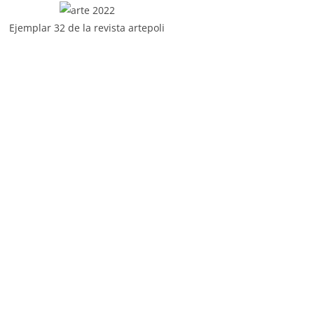
Ejemplar 32 de la revista artepoli
Portada de la revista Artepoli verano 2021