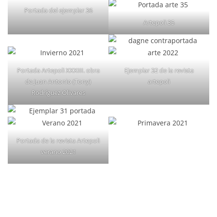
Portada del ejemplar 36
Artepoli 35
Portada Artepoli XXXIII. obra
Ejemplar 32 de la revista
de Juan Antonio (Tony)
artepoli
Rodríguez Olivares
Portada de la revista Artepoli
verano 2021