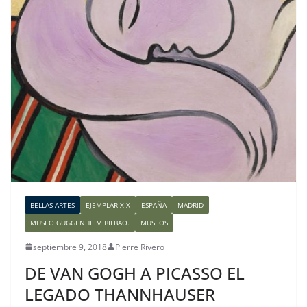
BELLAS ARTES
EJEMPLAR XIX
ESPAÑA
MADRID
MUSEO GUGGENHEIM BILBAO.
MUSEOS
septiembre 9, 2018
Pierre Rivero
DE VAN GOGH A PICASSO EL
LEGADO THANNHAUSER