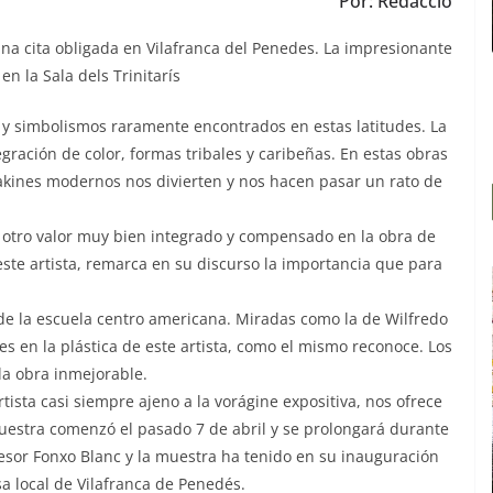
Por: Redacció
na cita obligada en Vilafranca del Penedes. La impresionante
en la Sala dels Trinitarís
s y simbolismos raramente encontrados en estas latitudes. La
tegración de color, formas tribales y caribeñas. En estas obras
akines modernos nos divierten y nos hacen pasar un rato de
s otro valor muy bien integrado y compensado en la obra de
este artista, remarca en su discurso la importancia que para
a de la escuela centro americana. Miradas como la de Wilfredo
es en la plástica de este artista, como el mismo reconoce. Los
la obra inmejorable.
rtista casi siempre ajeno a la vorágine expositiva, nos ofrece
uestra comenzó el pasado 7 de abril y se prolongará durante
esor Fonxo Blanc y la muestra ha tenido en su inauguración
a local de Vilafranca de Penedés.