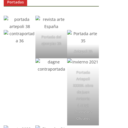
Portadas
Portada del
ejemplar 36
Artepoli 35
Portada
Artepoli
XXXIII. obra
de Juan
Antonio
(Tony)
Rodríguez
Olivares