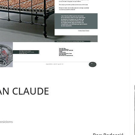
EAN CLAUDE
osicions