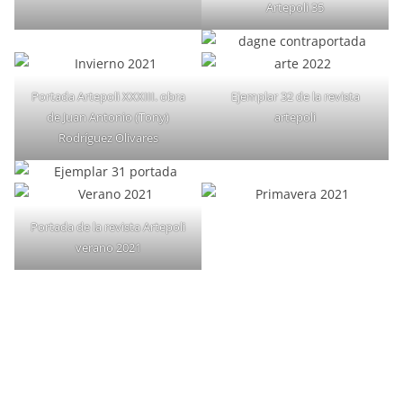
Artepoli 35
Portada Artepoli XXXIII. obra
Ejemplar 32 de la revista
de Juan Antonio (Tony)
artepoli
Rodríguez Olivares
Portada de la revista Artepoli
verano 2021