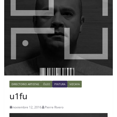
DIRECTORIO ARTISTAS
ÓLEO
PINTURA
VIZCAYA
u1fu
noviembre 12, 2016
Pierre Rivero