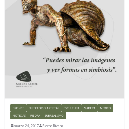
BRONCE
DIRECTORIO ARTISTAS
ESCULTURA
MADERA
MEXICO
NOTICIAS
PIEDRA
SURREALISMO
marzo 24, 2017
Pierre Rivero