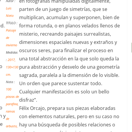
y
en fotografías manipuladas digitalmente,
Autor :
parten de un juego de simetrías, que se
Luis
Nieto
multiplican, acumulan y superponen, bien de
TITULO :
ud.
forma rotunda, o en planos velados llenos de
Paisaje
misterio, recreando paisajes surrealistas,
de
dimensiones espaciales nuevas y extraños y
invierno
oscuros seres, para finalizar el proceso en
Medidas
una total abstracción en la que solo queda la
:
2017,
 o
pura abstracción y desvelo de una geometría
130×130
sagrada, paralela a la dimensión de lo visible.
cm.
Nota :
Un orden que parece sustentar todo.
100
Cualquier manifestación es solo un bello
piezas de
disfraz”.
parafina,
to
Félix Orcajo, prepara sus piezas elaboradas
ramas
n y
con elementos naturales, pero en su caso no
de
de
hay una búsqueda de posibles relaciones o
arbusto,