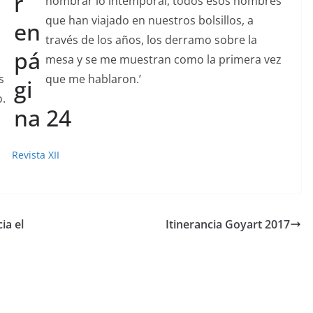
r
nombrar lo intemporal, todos esos nombres
que han viajado en nuestros bolsillos, a
en
s
través de los años, los derramo sobre la
pá
mesa y se me muestran como la primera vez
s
que me hablaron.’
gi
.
na 24
ia el
Itinerancia Goyart 2017