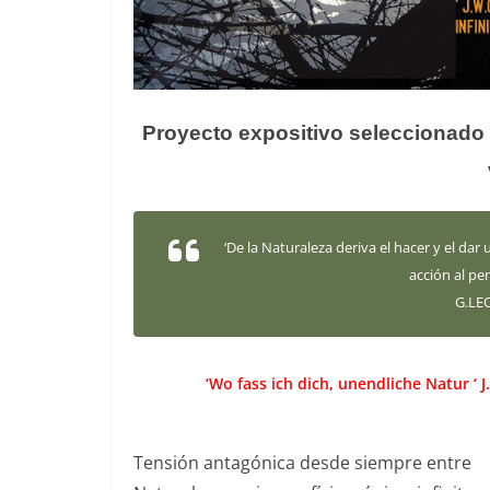
Proyecto expositivo seleccionado 
‘De la Naturaleza deriva el hacer y el dar
acción al p
G.LEO
‘Wo fass ich dich, unendliche Natur ‘ 
T
ensión antagónica desde siempre entre