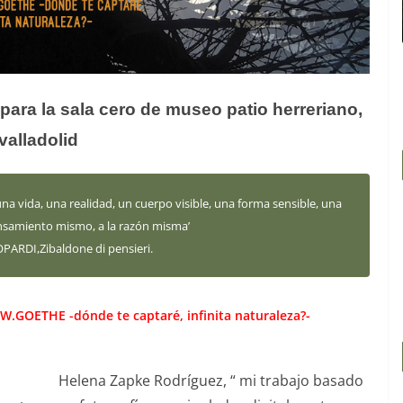
para la sala cero de museo patio herreriano,
valladolid
 una vida, una realidad, un cuerpo visible, una forma sensible, una
ensamiento mismo, a la razón misma’
PARDI,Zibaldone di pensieri.
J.W.GOETHE -dónde te captaré, infinita naturaleza?-
Helena Zapke Rodríguez, “ mi trabajo basado