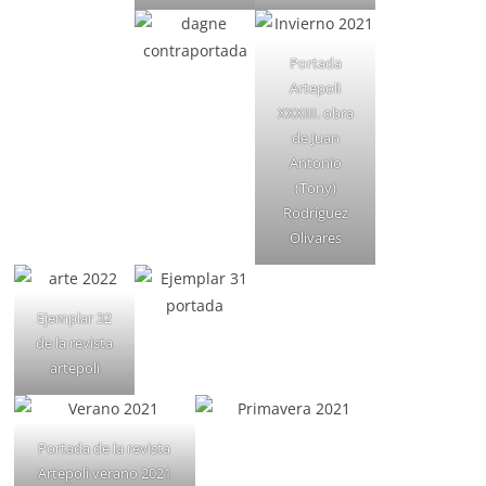
Portada
Artepoli
XXXIII. obra
de Juan
Antonio
(Tony)
Rodríguez
Olivares
Ejemplar 32
de la revista
artepoli
Portada de la revista
Artepoli verano 2021