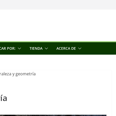
una escultora
e la conciencia
CAR POR:
TIENDA
ACERCA DE
ía