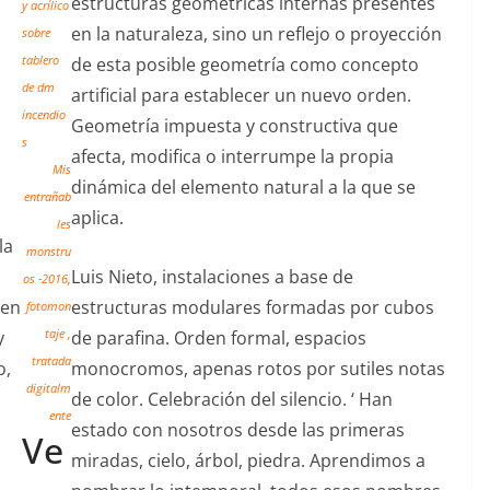
estructuras geométricas internas presentes
y acrílico
en la naturaleza, sino un reflejo o proyección
sobre
tablero
de esta posible geometría como concepto
de dm
artificial para establecer un nuevo orden.
incendio
Geometría impuesta y constructiva que
s
afecta, modifica o interrumpe la propia
Mis
dinámica del elemento natural a la que se
entrañab
aplica.
les
la
monstru
Luis Nieto, instalaciones a base de
os -2016,
 en
estructuras modulares formadas por cubos
fotomon
y
taje ,
de parafina. Orden formal, espacios
tratada
o,
monocromos, apenas rotos por sutiles notas
digitalm
de color. Celebración del silencio. ‘ Han
ente
estado con nosotros desde las primeras
Ve
miradas, cielo, árbol, piedra. Aprendimos a