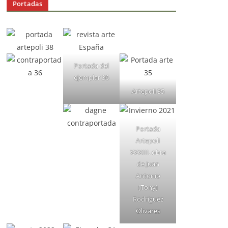
Portadas
Portada del
ejemplar 36
Artepoli 35
Portada
Artepoli
XXXIII. obra
de Juan
Antonio
(Tony)
Rodríguez
Olivares