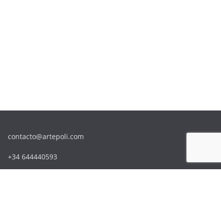
contacto@artepoli.com
+34 644440593
Sitemap