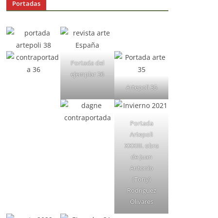
Portadas
Portada del
ejemplar 36
Artepoli 35
Portada
Artepoli
XXXIII. obra
de Juan
Antonio
(Tony)
Rodríguez
Olivares