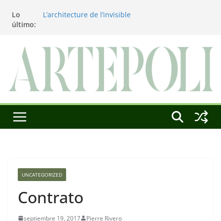
Saltar
Lo
L’architecture de l’invisible
al
último:
El pintor, la pintura y su interpretación
contenido
La Roldana: el descanso imposible de una
escultora excepcional
Utopías de un viajero
Blanca Beatriz Caraballo o el ascenso de la
conciencia
UNCATEGORIZED
Contrato
septiembre 19, 2017
Pierre Rivero