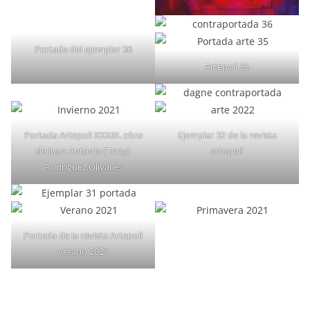
Portada del ejemplar 36
Artepoli 35
Portada Artepoli XXXIII. obra
Ejemplar 32 de la revista
de Juan Antonio (Tony)
artepoli
Rodríguez Olivares
Portada de la revista Artepoli
verano 2021