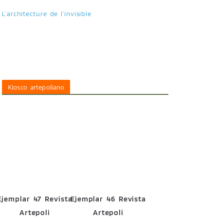
L’architecture de l’invisible
Kiosco artepoliano
Ejemplar 47 Revista
Ejemplar 46 Revista
Artepoli
Artepoli