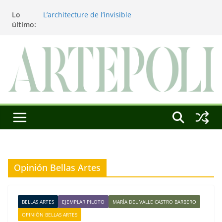
Saltar
Lo
L’architecture de l’invisible
al
último:
El pintor, la pintura y su interpretación
contenido
La Roldana: el descanso imposible de una
escultora excepcional
Utopías de un viajero
Blanca Beatriz Caraballo o el ascenso de la
conciencia
Opinión Bellas Artes
BELLAS ARTES
EJEMPLAR PILOTO
MARÍA DEL VALLE CASTRO BARBERO
OPINIÓN BELLAS ARTES