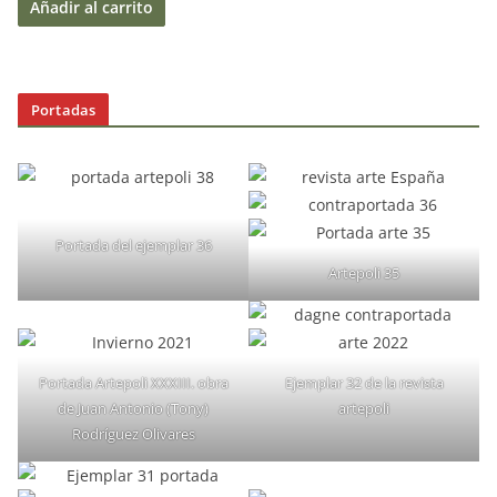
Añadir al carrito
Portadas
Portada del ejemplar 36
Artepoli 35
Portada Artepoli XXXIII. obra
Ejemplar 32 de la revista
de Juan Antonio (Tony)
artepoli
Rodríguez Olivares