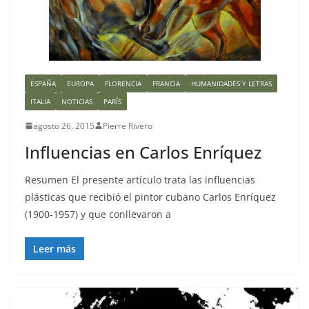
ESPAÑA
EUROPA
FLORENCIA
FRANCIA
HUMANIDADES Y LETRAS
ITALIA
NOTICIAS
PARÍS
agosto 26, 2015
Pierre Rivero
Influencias en Carlos Enríquez
Resumen El presente artículo trata las influencias
plásticas que recibió el pintor cubano Carlos Enríquez
(1900-1957) y que conllevaron a
Leer más