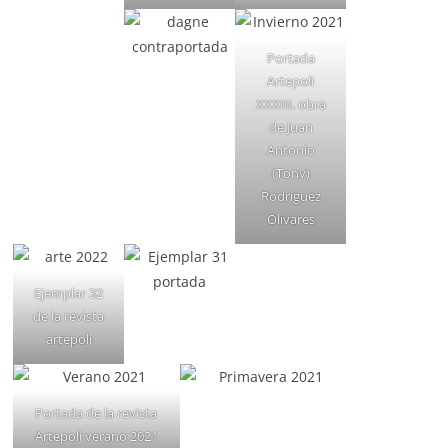
Portada
Artepoli
XXXIII. obra
de Juan
Antonio
(Tony)
Rodríguez
Olivares
Ejemplar 32
de la revista
artepoli
Portada de la revista
Artepoli verano 2021