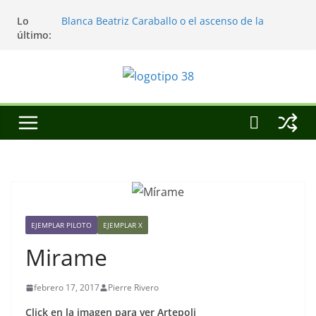
Saltar
Lo
Blanca Beatriz Caraballo o el ascenso de la
al
último:
conciencia
contenido
L’architecture de l’invisible
El pintor, la pintura y su interpretación
La Roldana: el descanso imposible de una
escultora excepcional
Utopías de un viajero
EJEMPLAR PILOTO
EJEMPLAR X
Mirame
febrero 17, 2017
Pierre Rivero
Click en la imagen para ver Artepoli