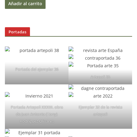
Añadir al carrito
Portadas
Portada del ejemplar 36
Artepoli 35
Portada Artepoli XXXIII. obra
Ejemplar 32 de la revista
de Juan Antonio (Tony)
artepoli
Rodríguez Olivares