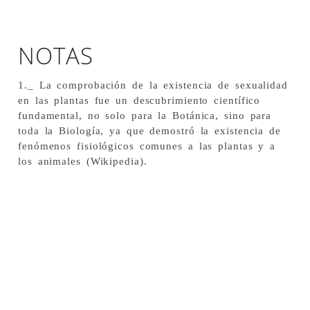
NOTAS
1._ La comprobación de la existencia de sexualidad
en las plantas fue un descubrimiento científico
fundamental, no solo para la Botánica, sino para
toda la Biología, ya que demostró la existencia de
fenómenos fisiológicos comunes a las plantas y a
los animales (Wikipedia).
SP6-24 De la serie: Sexu Plantarum. /
SP3-24 De la serie: Sexu Plantarum. /
SP8-24 De la serie: Sexu Plantarum. /
Técnica mixta (Óleo sobre tabla, fibra
Técnica mixta (Óleo sobre tabla, fibra
Técnica mixta (Óleo sobre tabla, fibra
vegetal y resina epóxica). / 100 x 30 cm /
vegetal y resina epóxica). / 100 x 30 cm /
vegetal y resina epóxica). / 100 x 30 cm /
2024
2024
2024