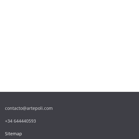
contacto@artepoli.com
+34 644440593
Sitemap