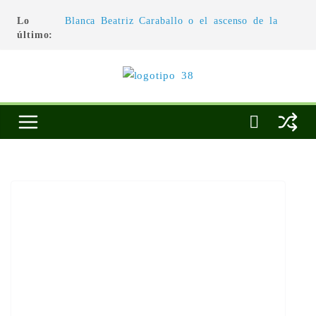
Lo
Blanca Beatriz Caraballo o el ascenso de la
último:
conciencia
L’architecture de l’invisible
El pintor, la pintura y su interpretación
La Roldana: el descanso imposible de una
escultora excepcional
Utopías de un viajero