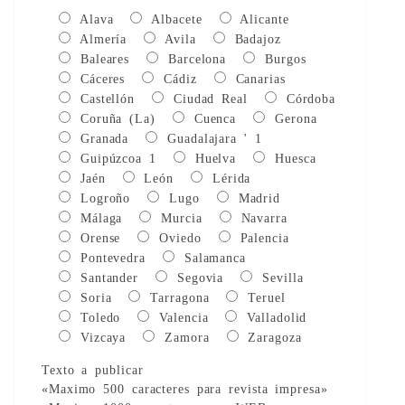
Alava
Albacete
Alicante
Almería
Avila
Badajoz
Baleares
Barcelona
Burgos
Cáceres
Cádiz
Canarias
Castellón
Ciudad Real
Córdoba
Coruña (La)
Cuenca
Gerona
Granada
Guadalajara ' 1
Guipúzcoa 1
Huelva
Huesca
Jaén
León
Lérida
Logroño
Lugo
Madrid
Málaga
Murcia
Navarra
Orense
Oviedo
Palencia
Pontevedra
Salamanca
Santander
Segovia
Sevilla
Soria
Tarragona
Teruel
Toledo
Valencia
Valladolid
Vizcaya
Zamora
Zaragoza
Texto a publicar
«Maximo 500 caracteres para revista impresa»