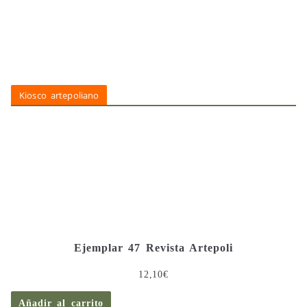
Kiosco artepoliano
Ejemplar 47 Revista Artepoli
12,10
€
Añadir al carrito