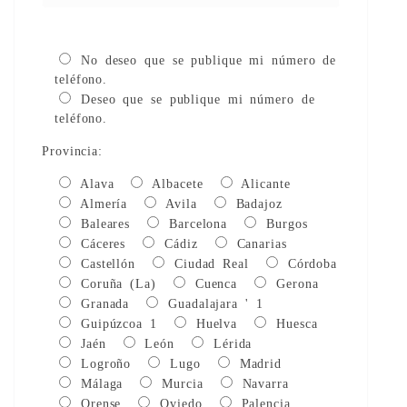
No deseo que se publique mi número de
teléfono.
Deseo que se publique mi número de
teléfono.
Provincia:
Alava
Albacete
Alicante
Almería
Avila
Badajoz
Baleares
Barcelona
Burgos
Cáceres
Cádiz
Canarias
Castellón
Ciudad Real
Córdoba
Coruña (La)
Cuenca
Gerona
Granada
Guadalajara ' 1
Guipúzcoa 1
Huelva
Huesca
Jaén
León
Lérida
Logroño
Lugo
Madrid
Málaga
Murcia
Navarra
Orense
Oviedo
Palencia