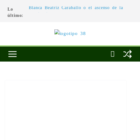
Lo
Blanca Beatriz Caraballo o el ascenso de la
último:
conciencia
L’architecture de l’invisible
El pintor, la pintura y su interpretación
La Roldana: el descanso imposible de una
escultora excepcional
Utopías de un viajero