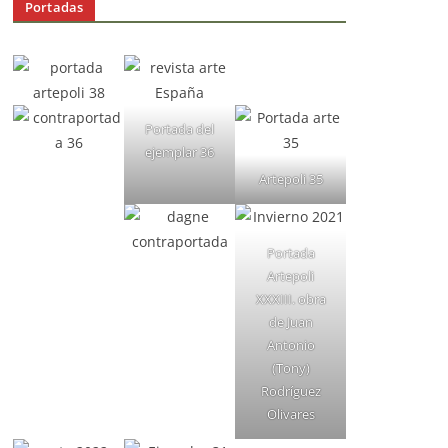
Portadas
Portada del
ejemplar 36
Artepoli 35
Portada
Artepoli
XXXIII. obra
de Juan
Antonio
(Tony)
Rodríguez
Olivares