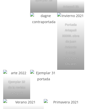
ejemplar 36
Artepoli 35
Portada
Artepoli
XXXIII. obra
de Juan
Antonio
(Tony)
Rodríguez
Olivares
Ejemplar 32
de la revista
artepoli