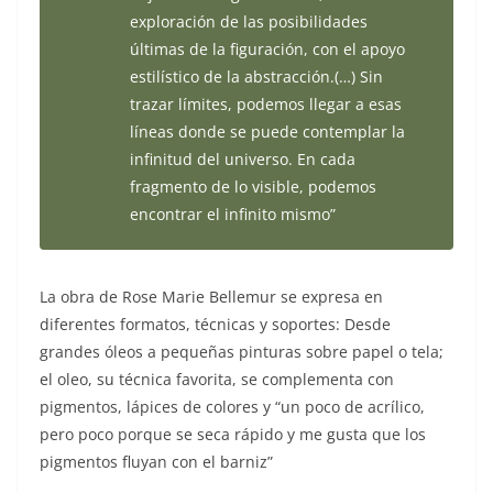
exploración de las posibilidades
últimas de la figuración, con el apoyo
estilístico de la abstracción.(…) Sin
trazar límites, podemos llegar a esas
líneas donde se puede contemplar la
infinitud del universo. En cada
fragmento de lo visible, podemos
encontrar el infinito mismo”
La obra de Rose Marie Bellemur se expresa en
diferentes formatos, técnicas y soportes: Desde
grandes óleos a pequeñas pinturas sobre papel o tela;
el oleo, su técnica favorita, se complementa con
pigmentos, lápices de colores y “un poco de acrílico,
pero poco porque se seca rápido y me gusta que los
pigmentos fluyan con el barniz”