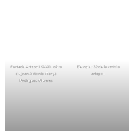
Portada Artepoli XXXIII. obra
Ejemplar 32 de la revista
de Juan Antonio (Tony)
artepoli
Rodríguez Olivares