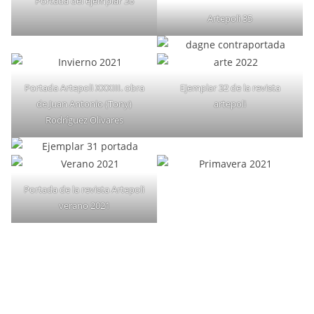
Portada del ejemplar 36
Artepoli 35
Portada Artepoli XXXIII. obra
Ejemplar 32 de la revista
de Juan Antonio (Tony)
artepoli
Rodríguez Olivares
Portada de la revista Artepoli
verano 2021