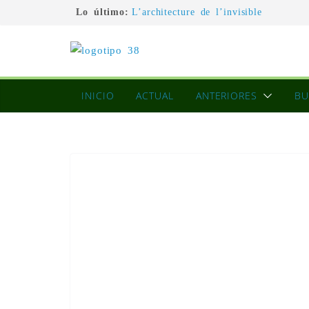
Lo último:
L’architecture de l’invisible
El pintor, la pintura y su interpretac
La Roldana: el descanso imposible de
excepcional
Utopías de un viajero
Blanca Beatriz Caraballo o el ascens
INICIO
ACTUAL
ANTERIORES
BU