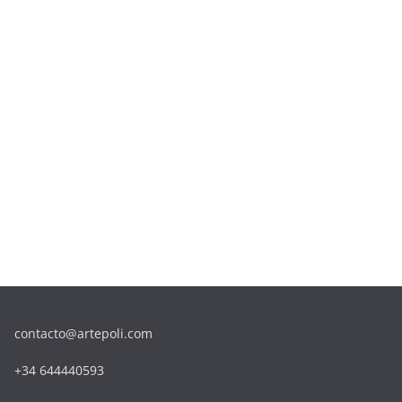
contacto@artepoli.com
+34 644440593