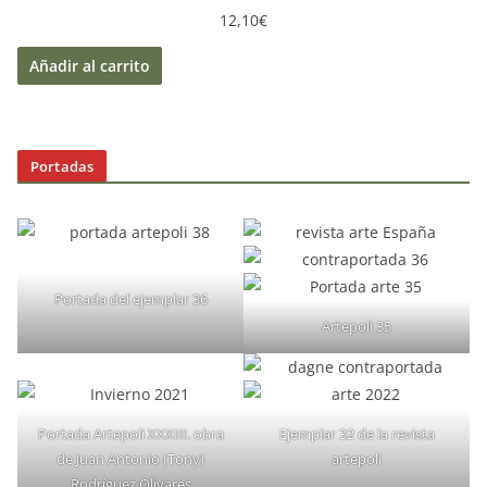
12,10
€
Añadir al carrito
Portadas
Portada del ejemplar 36
Artepoli 35
Portada Artepoli XXXIII. obra
Ejemplar 32 de la revista
de Juan Antonio (Tony)
artepoli
Rodríguez Olivares