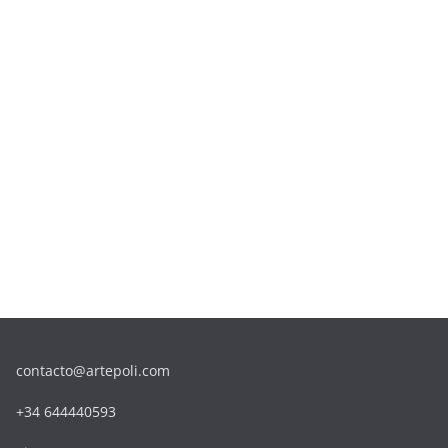
contacto@artepoli.com
+34 644440593