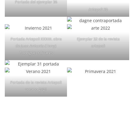
Portada del ejemplar 36
Artepoli 35
Portada Artepoli XXXIII. obra
Ejemplar 32 de la revista
de Juan Antonio (Tony)
artepoli
Rodríguez Olivares
Portada de la revista Artepoli
verano 2021