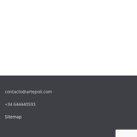
contacto@artepoli.com
+34 644440593
Sitemap