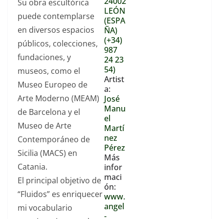
24002
Su obra escultórica
LEÓN
recorrido de un
puede contemplarse
(ESPA
flujo de agua.
en diversos espacios
ÑA)
Me toca
(+34)
públicos, colecciones,
987
intentar
fundaciones, y
24 23
comprender
54)
museos, como el
Artist
como en tan
Museo Europeo de
a:
poca superficie
Arte Moderno (MEAM)
José
de H2O puede
Manu
de Barcelona y el
el
concentrarse
Museo de Arte
Martí
tanta emoción.
nez
Contemporáneo de
Pérez
Dibujo todos los
Sicilia (MACS) en
Más
días e intento
Catania.
infor
acercarme a la
maci
El principal objetivo de
ón:
naturaleza,
“Fluidos” es enriquecer
www.
pero siempre
angel
mi vocabulario
-
pierdo la