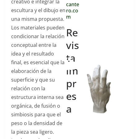
creativo e integrar la
cante
carrera, espero
escultura y el dibujo en
ro.co
no cansarme
m
una misma propuesta.
nunca de ir por
Los materiales pueden
Re
detrás.
condicionar la relación
vis
José Manuel Martínez
conceptual entre la
Pérez_Fluidos.
idea y el resultado
ta
final, es esencial que la
im
elaboración de la
superficie y que su
pr
relación con la
es
estructura interna sea
a
orgánica, de fusión o
simbiosis para que el
peso o la densidad de
La expresión
la pieza sea ligero.
plástica de José