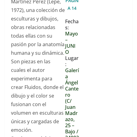
PÁGIN
Martínez Pérez (Lepe,
los fluidos, a
A 14
1972), una colección de
veces de una
esculturas y dibujos,
Fecha
forma intuitiva
obras relacionadas
s:
dibujo
Mayo
todas ellas con su
–
imaginando que
pasión por la anatomía
JUNI
el trazo de la
O
humana y su dinámica.
Lugar
tinta es una
Son piezas en las
:
gota que se
cuales el autor
Galerí
desliza por una
a
experimenta para
Ángel
superficie
crear Fluidos, donde el
Cante
vítrea, acotar
ro
dibujo y el color se
(C/
una forma
fusionan con el
Juan
nunca podrá
volumen en esculturas
Madr
igualarse a la
azo,
únicas y cargadas de
25 –
belleza
emoción.
Bajo /
misteriosa del