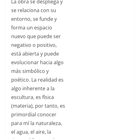
La obra se despliega y
Manuel Martínez
se relaciona con su
Pérez es directa,
certera, abierta a
entorno, se funde y
distintas lecturas,
forma un espacio
pero siempre
nuevo que puede ser
firme y sin
negativo o positivo,
retóricas; tanto si
está abierta y puede
se trata de un
evolucionar hacia algo
pequeño boceto a
más simbólico y
lápiz, de un
poético. La realidad es
dibujo de tinta
algo inherente a la
directa sobre
papel de grabado
escultura, es física
o de una gran
(materia), por tanto, es
escultura de
primordial conocer
fundición, sus
para mí la naturaleza,
obras son a la vez
el agua, el aire, la
emotivas y