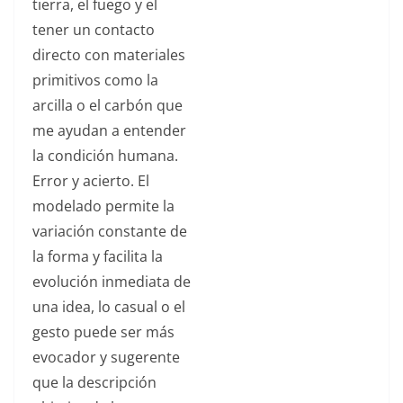
tierra, el fuego y el
desgarradas. El
tener un contacto
personal estilo
directo con materiales
artístico de José
Manuel pone su
primitivos como la
incuestionable
arcilla o el carbón que
oficio al servicio
me ayudan a entender
de la síntesis,
la condición humana.
respetando la
Error y acierto. El
impronta de la
modelado permite la
primera idea y la
variación constante de
frescura del
la forma y facilita la
modelado,
aunque el
evolución inmediata de
material de la
una idea, lo casual o el
obra definitiva sea
gesto puede ser más
otro. El resultado
evocador y sugerente
siempre serán
que la descripción
piezas cargadas