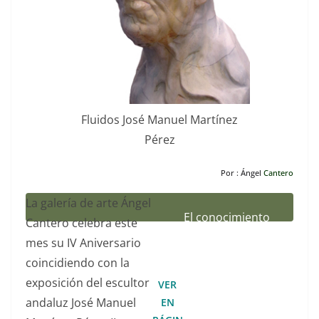
Fluidos José Manuel Martínez
Pérez
Por : Ángel
Cantero
L
a galería de arte Ángel
El conocimiento
Cantero celebra este
del cuerpo
mes su IV Aniversario
humano me
coincidiendo con la
acerca cada día
exposición del escultor
VER
más a la
andaluz José Manuel
EN
naturaleza de