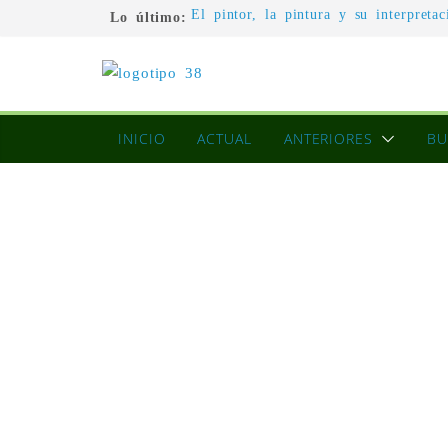
Lo último:
El pintor, la pintura y su interpretac
La Roldana: el descanso imposible de
excepcional
Utopías de un viajero
Blanca Beatriz Caraballo o el ascens
L’architecture de l’invisible
INICIO
ACTUAL
ANTERIORES
BU