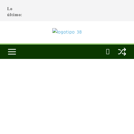
Lo
último: