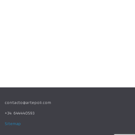
contacto@artepoli.com
+34 644440593
Sitemap