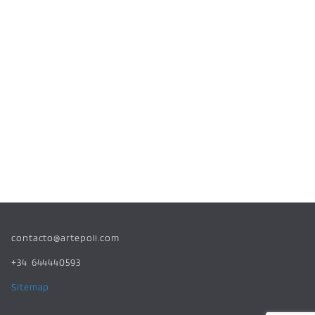
contacto@artepoli.com
+34 644440593
Sitemap